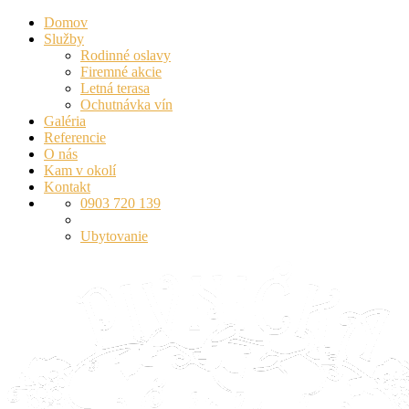
Domov
Služby
Rodinné oslavy
Firemné akcie
Letná terasa
Ochutnávka vín
Galéria
Referencie
O nás
Kam v okolí
Kontakt
0903 720 139
Ubytovanie