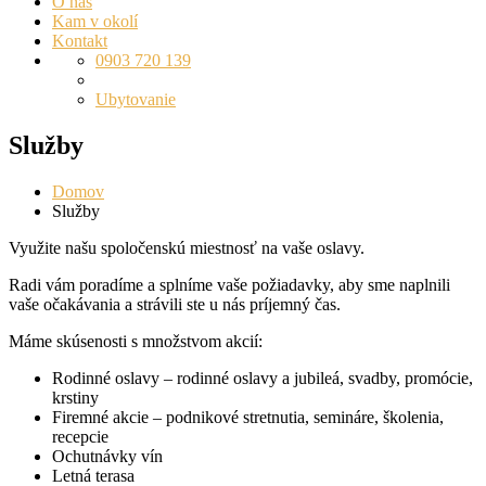
O nás
Kam v okolí
Kontakt
0903 720 139
Ubytovanie
Služby
Domov
Služby
Využite našu spoločenskú miestnosť na vaše oslavy.
Radi vám poradíme a splníme vaše požiadavky, aby sme naplnili
vaše očakávania a strávili ste u nás príjemný čas.
Máme skúsenosti s množstvom akcií:
Rodinné oslavy – rodinné oslavy a jubileá, svadby, promócie,
krstiny
Firemné akcie – podnikové stretnutia, semináre, školenia,
recepcie
Ochutnávky vín
Letná terasa